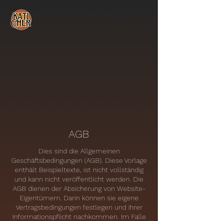
AGB
Dies sind die Allgemeinen
Geschäftsbedingungen (AGB). Diese Vorlage
enthält Beispieltexte, ist nicht vollständig
und kann nicht veröffentlicht werden. Die
AGB dienen der Absicherung von Website-
Eigentümern. Darin können sie eigene
Vertragsbedingungen festlegen und ihrer
Informationspflicht nachkommen. Im Falle